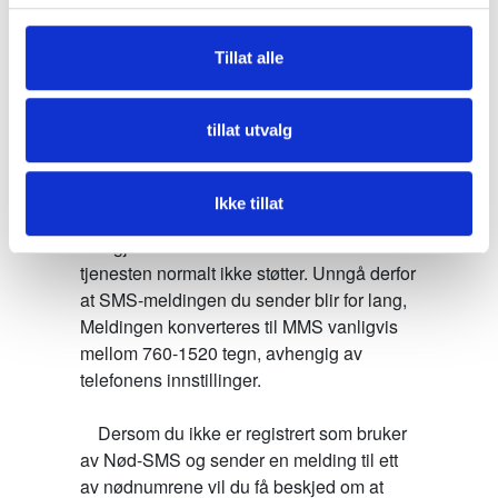
    Dersom du har tvilling SIM-kort aktivert i 
Tillat alle
ulike enheter, så kan du risikere at 
svarmeldingene fra nødetatene kommer til 
tillat utvalg
en annen enhet enn den du sender 
meldingen din fra.

Ikke tillat
    Lange SMS tar både tid å skrive, og det 
kan gjøre at den endres til MMS som 
tjenesten normalt ikke støtter. Unngå derfor 
at SMS-meldingen du sender blir for lang, 
Meldingen konverteres til MMS vanligvis 
mellom 760-1520 tegn, avhengig av 
telefonens innstillinger.

    Dersom du ikke er registrert som bruker 
av Nød-SMS og sender en melding til ett 
av nødnumrene vil du få beskjed om at 