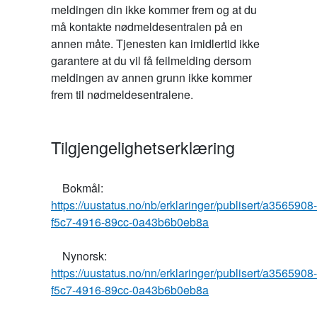
meldingen din ikke kommer frem og at du 
må kontakte nødmeldesentralen på en 
annen måte. Tjenesten kan imidlertid ikke 
garantere at du vil få feilmelding dersom 
meldingen av annen grunn ikke kommer 
Tilgjengelighetserklæring
    Bokmål: 
https://uustatus.no/nb/erklaringer/publisert/a3565908-
f5c7-4916-89cc-0a43b6b0eb8a
    Nynorsk: 
https://uustatus.no/nn/erklaringer/publisert/a3565908-
f5c7-4916-89cc-0a43b6b0eb8a