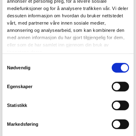
misbruket etter karantenetiden, vil 
annonser et personlig preg, for å levere sosiale
mediefunksjoner og for å analysere trafikken vår. Vi deler
dessuten informasjon om hvordan du bruker nettstedet
vårt, med partnerne våre innen sosiale medier,
Forutsetninger for å kunne
annonsering og analysearbeid, som kan kombinere den
varsle via SMS
med annen informasjon du har gjort tilgjengelig for dem,
eller som de har samlet inn gjennom din bruk av
tjenestene deres.
Samtykkevalg
er registrert bruker av tjenesten
Nødvendig
har mobiltelefon med norsk SIM-kort
har penger igjen på eventuelt
Egenskaper
kontantkort
har dekning i mobilnettet
ikke har sperret mobiltelefonen din for
Statistikk
utgående meldinger
ikke har satt mobiltelefonen i flymodus
Markedsføring
ikke bruker ikoner/‘smilefjes’ (også
kalt EMOJIS)