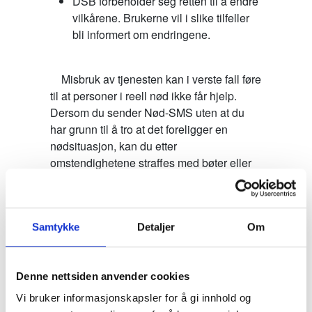
DSB forbeholder seg retten til å endre
vilkårene. Brukerne vil i slike tilfeller
bli informert om endringene.
    Misbruk av tjenesten kan i verste fall føre 
til at personer i reell nød ikke får hjelp. 
Dersom du sender Nød-SMS uten at du 
har grunn til å tro at det foreligger en 
nødsituasjon, kan du etter 
omstendighetene straffes med bøter eller 
fengsel i inntil seks måneder, jf. 
straffeloven § 187.

Samtykke
Detaljer
Om
    Misbruk av tjenesten vil kunne medføre 
utestengelse fra tjenesten i 48 timer før 
bruker gis anledning til å registrere seg på 
Denne nettsiden anvender cookies
nytt. Forholdet kan bli politianmeldt. 
Dersom bruker av tjenesten forsetter 
Vi bruker informasjonskapsler for å gi innhold og