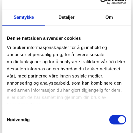
Jeg har fått nytt mobilnummer,
hva gjør jeg?
Samtykke
Detaljer
Om
For å endre opplysningene dine må du
taste inn mobilnummeret du
forhåndsregistrerte deg med og
Denne nettsiden anvender cookies
slette/endre registreringen. Deretter må du
Vi bruker informasjonskapsler for å gi innhold og
registrere deg på nytt med ditt nye
annonser et personlig preg, for å levere sosiale
mobilnummer. Det gamle nummeret ditt blir
mediefunksjoner og for å analysere trafikken vår. Vi deler
slettet fra databasen for bruk av Nød-SMS
dessuten informasjon om hvordan du bruker nettstedet
og det nye legges til.
vårt, med partnerne våre innen sosiale medier,
annonsering og analysearbeid, som kan kombinere den
Hvordan vet jeg at meldingen
med annen informasjon du har gjort tilgjengelig for dem,
har kommet frem?
eller som de har samlet inn gjennom din bruk av
tjenestene deres.
Når du har sendt en melding til et av
nødnumrene vil du motta en bekreftelse på
Samtykkevalg
Nødvendig
at meldingen din er mottatt slik at det ikke
skal være tvil om at den blir håndtert.