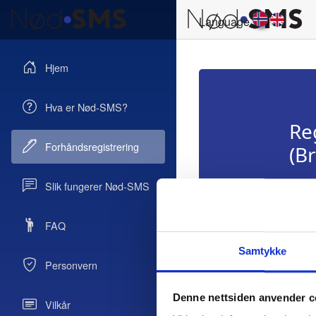
Language
Hjem
Hva er Nød-SMS?
Re
Forhåndsregistrering
(Br
Slik fungerer Nød-SMS
FAQ
Samtykke
Personvern
Denne nettsiden anvender c
Vilkår