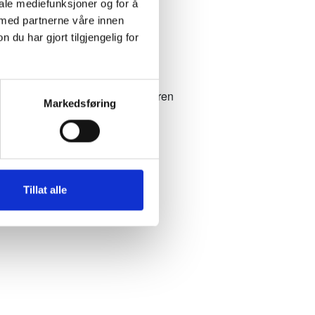
iale mediefunksjoner og for å
asjon om:
 med partnerne våre innen
u har gjort tilgjengelig for
 som taleanropene, og operatøren
Markedsføring
 får du oppfølgingsspørsmål via
nen og sende riktig hjelp til rett
Tillat alle