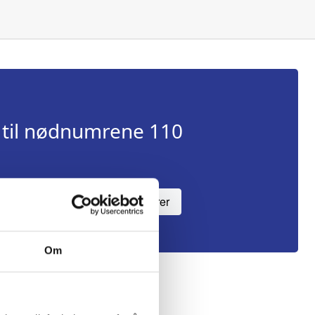
 til nødnumrene 110
Registrer
Om
tt sende SMS til nødnummer 110,