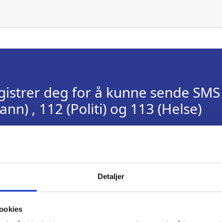
gistrer deg for å kunne sende SMS
ann) , 112 (Politi) og 113 (Helse)
Detaljer
Slik fungerer Nød-SMS
ookies
I en nødsituasjon kan du som har registrert mobilnummeret di