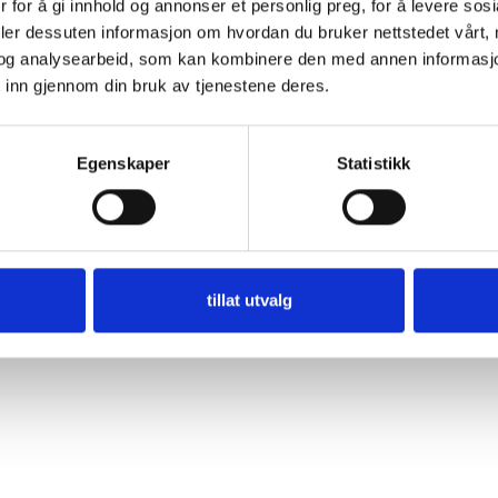
 for å gi innhold og annonser et personlig preg, for å levere sos
112 eller 113. For å spare tid bør meldingen inneholde inform
deler dessuten informasjon om hvordan du bruker nettstedet vårt,
HVOR du er.
og analysearbeid, som kan kombinere den med annen informasjon d
HVA det gjelder.
 inn gjennom din bruk av tjenestene deres.
HVEM og hvor mange personer er i nød.
På nødmeldesentralen kommer SMSen din inn i samme system
Egenskaper
Statistikk
sender deg en bekreftelse på at meldingen er mottatt. Deretter
SMS slik at operatøren får nok informasjon til å vurdere situasjo
plass.
tillat utvalg