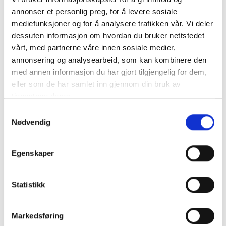
forskrift 20. mars 2015 nr. 231 om krav
annonser et personlig preg, for å levere sosiale
til og organisering av kommunal
mediefunksjoner og for å analysere trafikken vår. Vi deler
legevaktordning, ambulansetjeneste,
dessuten informasjon om hvordan du bruker nettstedet
medisinsk nødmeldetjeneste mv.
vårt, med partnerne våre innen sosiale medier,
(akuttmedisinforskriften).
annonsering og analysearbeid, som kan kombinere den
med annen informasjon du har gjort tilgjengelig for dem,
Nødetatene er behandlingsansvarlig for
eller som de har samlet inn gjennom din bruk av
personopplysningene dine. DSB har
tjenestene deres.
etablert Nød-SMS tjenesten for
nødetatene, og er deres databehandler.
Samtykkevalg
Nødvendig
DSB behandler personopplysningene dine
på bakgrunn av databehandleravtale og
instruks fra nødetatene. Link Mobility er
Egenskaper
leverandør av tjenesten Nød-SMS, og er
DSBs underdatabehandler, og behandler
personopplysningene dine på bakgrunn av
Statistikk
databehandleravtale og instruks fra DSB.
Markedsføring