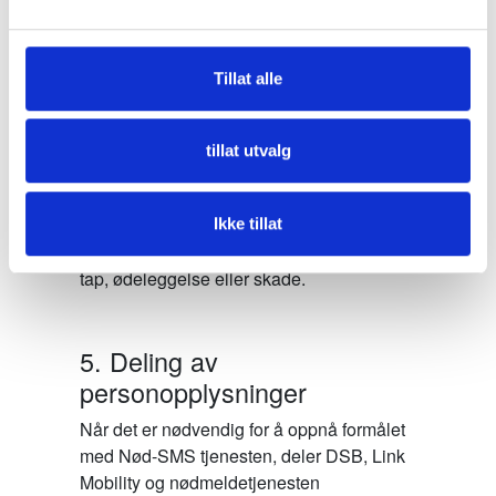
4. Hvordan vi behandler og
beskytter dine
personopplysninger
Tillat alle
Dine personopplysninger lagres trygt og
behandles konfidensielt. Vi benytter
tillat utvalg
egnede tekniske og organisatoriske
sikkerhetstiltak for å verne
personopplysningene dine mot uautorisert
Ikke tillat
eller ulovlig behandling og mot utilsiktet
tap, ødeleggelse eller skade.
5. Deling av
personopplysninger
Når det er nødvendig for å oppnå formålet
med Nød-SMS tjenesten, deler DSB, Link
Mobility og nødmeldetjenesten