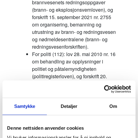
brannvesenets redningsoppgaver
(brann- og eksplosjonsvernloven), og
forskrift 15. september 2021 nr. 2755
om organisering, bemanning og
utrustning av brann- og redningsvesen
og nødmeldesentralene (brann- og
redningsvesenforskriften).
For politi (112): lov 28. mai 2010 nr. 16
om behandling av opplysninger i
politiet og påtalemyndigheten
(politiregisterloven), og forskrift 20.
september 2013 nr. 1097 om
behandling av opplysninger i politiet
og påtalemyndigheten
(politiregisterforskriften).
Samtykke
Detaljer
Om
For helse (113): lov 20. juni 2014 nr.
42 om behandling av
helseopplysninger ved ytelse av
Denne nettsiden anvender cookies
helsehjelp (pasientjournalloven), og
Vi bruker informasjonskapsler for å gi innhold og