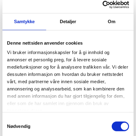
Slik fungerer Nød-SMS
Samtykke
Detaljer
Om
I en nødsituasjon kan du som har registrert
mobilnummeret ditt sende SMS til nødnummer 110, 112
eller 113. For å spare tid bør meldingen inneholde
Denne nettsiden anvender cookies
informasjon om:
Vi bruker informasjonskapsler for å gi innhold og
HVOR du er.
annonser et personlig preg, for å levere sosiale
HVA det gjelder.
mediefunksjoner og for å analysere trafikken vår. Vi deler
HVEM og hvor mange personer er i nød.
dessuten informasjon om hvordan du bruker nettstedet
vårt, med partnerne våre innen sosiale medier,
På nødmeldesentralen kommer SMSen din inn i samme
annonsering og analysearbeid, som kan kombinere den
system som taleanropene, og operatøren sender deg en
med annen informasjon du har gjort tilgjengelig for dem,
bekreftelse på at meldingen er mottatt. Deretter får du
eller som de har samlet inn gjennom din bruk av
oppfølgingsspørsmål via SMS slik at operatøren får nok
tjenestene deres.
informasjon til å vurdere situasjonen og sende riktig
Samtykkevalg
hjelp til rett plass.
Nødvendig