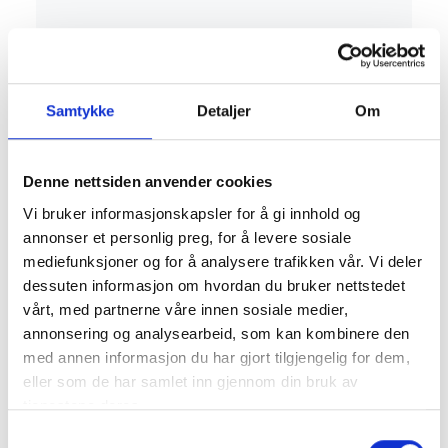
Hva er Nød-SMS?
Nød-SMS er en tjeneste som gir deg
som er døv, hørselshemmet eller
Samtykke
Detaljer
Om
talehemmet mulighet til å kontakte
nødmeldesentralene direkte via SMS.
Denne nettsiden anvender cookies
For å kunne sende SMS til
nødnumrene må mobilnummeret ditt
Vi bruker informasjonskapsler for å gi innhold og
være registrert.
annonser et personlig preg, for å levere sosiale
mediefunksjoner og for å analysere trafikken vår. Vi deler
I en nødsituasjon er den raskeste
dessuten informasjon om hvordan du bruker nettstedet
måten å få hjelp på fortsatt å ringe
vårt, med partnerne våre innen sosiale medier,
taleanrop til 110, 112 eller 113. Nød-
annonsering og analysearbeid, som kan kombinere den
SMS er en tjeneste for deg som er døv,
med annen informasjon du har gjort tilgjengelig for dem,
hørselshemmet eller talehemmet i
eller som de har samlet inn gjennom din bruk av
situasjoner der dette ikke er mulig.
tjenestene deres.
Samtykkevalg